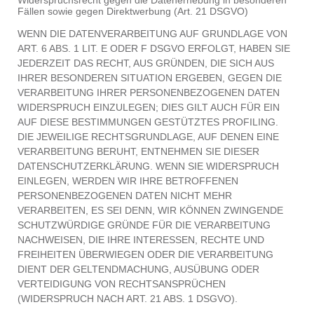
Widerspruchsrecht gegen die Datenerhebung in besonderen
Fällen sowie gegen Direktwerbung (Art. 21 DSGVO)
WENN DIE DATENVERARBEITUNG AUF GRUNDLAGE VON
ART. 6 ABS. 1 LIT. E ODER F DSGVO ERFOLGT, HABEN SIE
JEDERZEIT DAS RECHT, AUS GRÜNDEN, DIE SICH AUS
IHRER BESONDEREN SITUATION ERGEBEN, GEGEN DIE
VERARBEITUNG IHRER PERSONENBEZOGENEN DATEN
WIDERSPRUCH EINZULEGEN; DIES GILT AUCH FÜR EIN
AUF DIESE BESTIMMUNGEN GESTÜTZTES PROFILING.
DIE JEWEILIGE RECHTSGRUNDLAGE, AUF DENEN EINE
VERARBEITUNG BERUHT, ENTNEHMEN SIE DIESER
DATENSCHUTZERKLÄRUNG. WENN SIE WIDERSPRUCH
EINLEGEN, WERDEN WIR IHRE BETROFFENEN
PERSONENBEZOGENEN DATEN NICHT MEHR
VERARBEITEN, ES SEI DENN, WIR KÖNNEN ZWINGENDE
SCHUTZWÜRDIGE GRÜNDE FÜR DIE VERARBEITUNG
NACHWEISEN, DIE IHRE INTERESSEN, RECHTE UND
FREIHEITEN ÜBERWIEGEN ODER DIE VERARBEITUNG
DIENT DER GELTENDMACHUNG, AUSÜBUNG ODER
VERTEIDIGUNG VON RECHTSANSPRÜCHEN
(WIDERSPRUCH NACH ART. 21 ABS. 1 DSGVO).